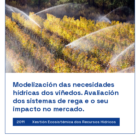
Modelización das necesidades
hídricas dos viñedos. Avaliación
dos sistemas de rega e o seu
impacto no mercado.
Investigador principal:
Javier Jose Cancela Barrio
2011
Xestión Ecosistémica dos Recursos Hídricos
Instituto Nacional de Investigación e Tecnoloxía
Agraria e Alimentaria
Inicio: 11/2011 | Fin: 12/2014