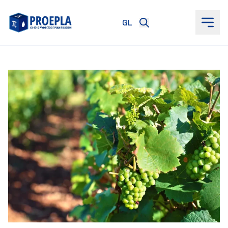
ao
contido