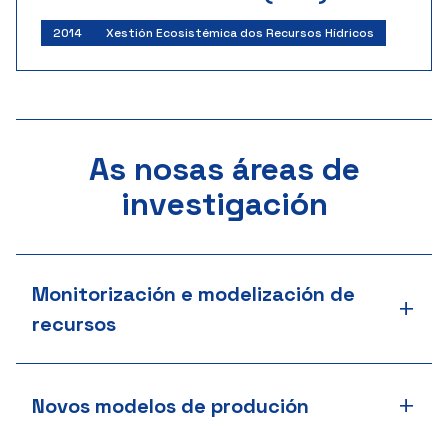
Investigador principal:
Javier Jose Cancela Barrio
2014
Xestión Ecosistémica dos Recursos Hídricos
Centro para o Desenvolvemento Tecnolóxico
Industrial
Inicio: 8/2014 | Fin: 7/2018
Importe: 130.000 €
As nosas áreas de
investigación
Monitorización e modelización de
+
recursos
+
Novos modelos de produción