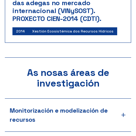
das adegas no mercado
internacional (VINySOST).
PROXECTO CIEN-2014 (CDTI).
Investigador principal:
Javier Jose Cancela Barrio
2014
Xestión Ecosistémica dos Recursos Hídricos
Centro para o Desenvolvemento Tecnolóxico
Industrial
Inicio: 8/2014 | Fin: 7/2018
Importe: 130.000 €
As nosas áreas de
investigación
Monitorización e modelización de
+
recursos