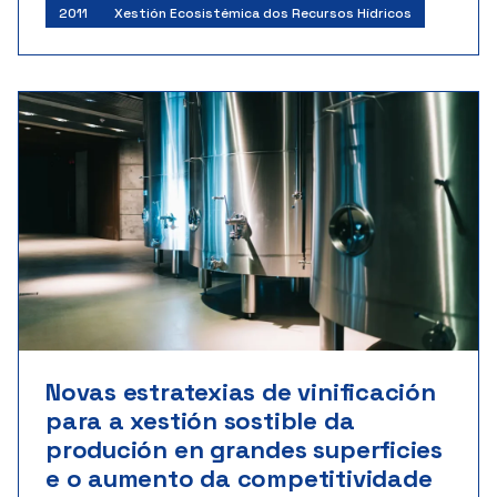
Investigador principal:
Javier Jose Cancela Barrio
2011
Xestión Ecosistémica dos Recursos Hídricos
Instituto Nacional de Investigación e Tecnoloxía
Agraria e Alimentaria
Inicio: 11/2011 | Fin: 12/2014
Importe: 70.008 €
Novas estratexias de vinificación
para a xestión sostible da
produción en grandes superficies
e o aumento da competitividade