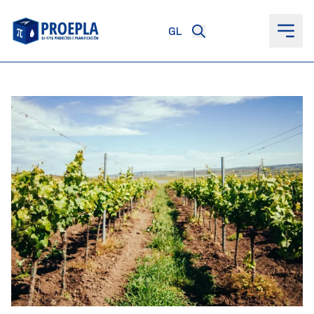
ao
contido