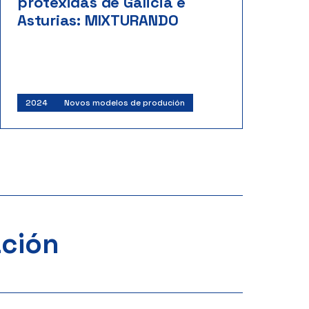
protexidas de Galicia e
Asturias: MIXTURANDO
Investigadores:
Manuel Francisco Marey
Pérez
Fundación para a Biodiversidade
Inicio: 02/2024 | Fin: 12/2025
Importe: 236.406 €
2024
Novos modelos de produción
ación