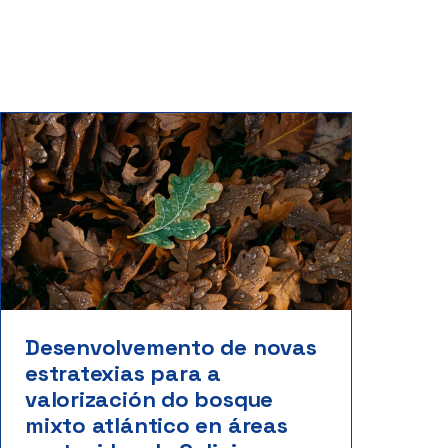
Desenvolvemento de novas
estratexias para a
valorización do bosque
mixto atlántico en áreas