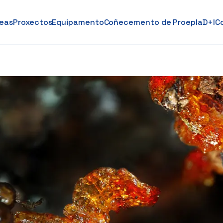
reas
Proxectos
Equipamento
Coñecemento de Proepla
D+I
C