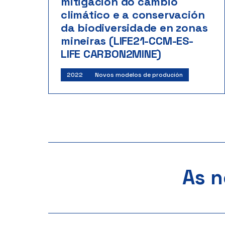
mitigación do cambio
climático e a conservación
da biodiversidade en zonas
mineiras (LIFE21-CCM-ES-
LIFE CARBON2MINE)
Investigadores:
Manuel Francisco Marey
2022
Novos modelos de produción
Pérez
LIFE 2021 – Comisión Europea
Inicio: 02/2022 | Fin: 12/2028
Importe: 177.986 €
As n