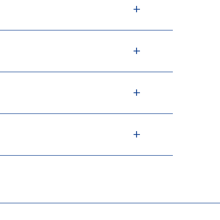
+
+
+
+