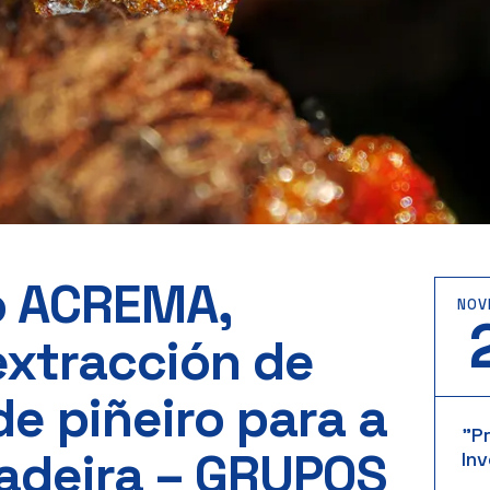
o ACREMA,
NOV
extracción de
de piñeiro para a
"P
adeira – GRUPOS
Inv