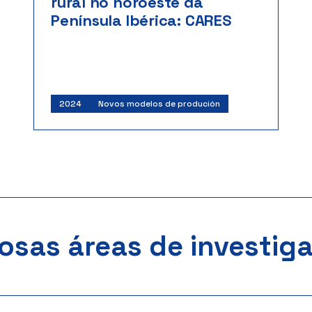
rural no noroeste da
Península Ibérica: CARES
Investigadores:
Manuel Francisco Marey
Pérez
Fundación para a Biodiversidade
Inicio: 02/2024 | Fin: 12/2025
Importe: 434.204 €
2024
Novos modelos de produción
osas áreas de investig