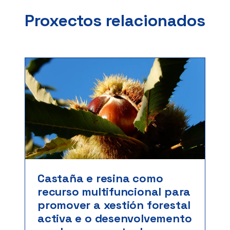
Proxectos relacionados
Castaña e resina como
recurso multifuncional para
promover a xestión forestal
activa e o desenvolvemento