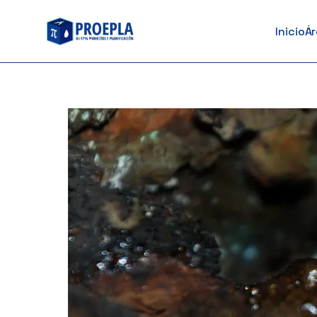
ao
Inicio
Á
contido