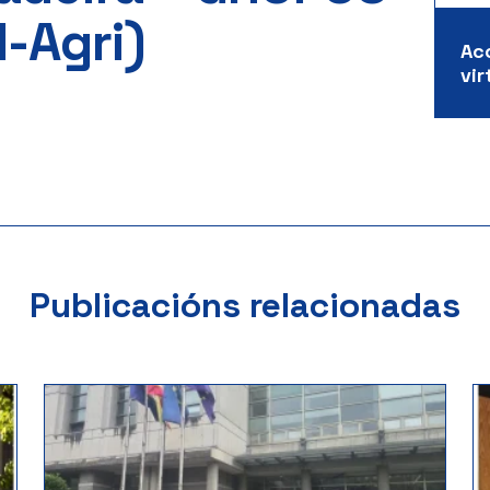
-Agri)
Ac
vir
Publicacións relacionadas