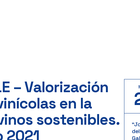
 – Valorización
vinícolas en la
vinos sostenibles.
“J
o 2021
del
Gal