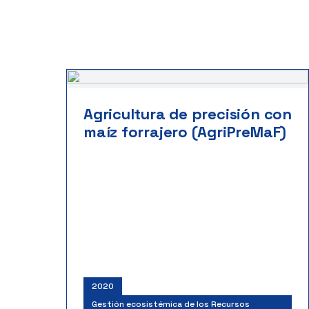
Agricultura de precisión con
maíz forrajero (AgriPreMaF)
2020
Gestión ecosistémica de los Recursos