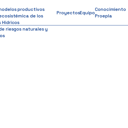
modelos productivos
Conocimiento
Proyectos
Equipo
ecosistémica de los
Proepla
 Hídricos
de riesgos naturales y
os