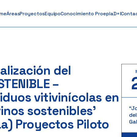
me
Áreas
Proyectos
Equipo
Conocimiento Proepla
D+I
Conta
alización del
STENIBLE –
iduos vitivinícolas en
inos sostenibles’
“J
del
a) Proyectos Piloto
Gal