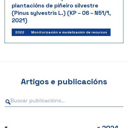
plantacións de piñeiro silvestre
(Pinus sylvestris L.) (KP – 06 – N51/1,
2021)
Investigador principal:
César Pérez Cruzado
2022
Monitorización e modelización de recursos
Fondo Nacional de Ciencias de Bulgaria
Inicio: 01/2022 | Fin: 06/2025
Importe: 86.919 €
Artigos e publicacións
+
2024