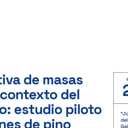
tiva de masas
 contexto del
o: estudio piloto
“J
nes de pino
del
Gal