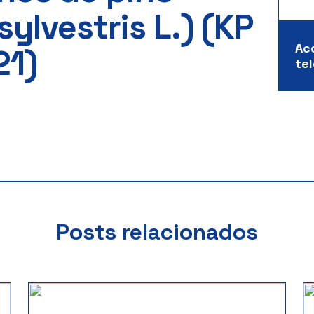
sylvestris L.) (KP
Ac
21)
te
Posts relacionados