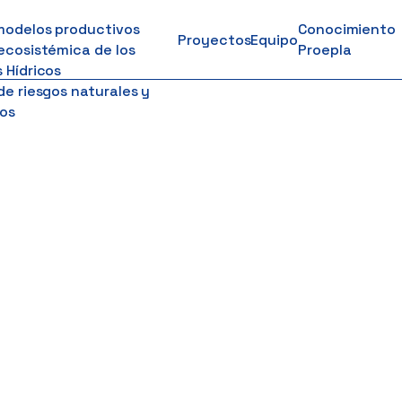
modelos productivos
Conocimiento
Proyectos
Equipo
ecosistémica de los
Proepla
 Hídricos
de riesgos naturales y
os