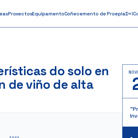
reas
Proxectos
Equipamento
Coñecemento de Proepla
D+I
C
rísticas do solo en
NOV
 de viño de alta
"P
Inv
ÁREA