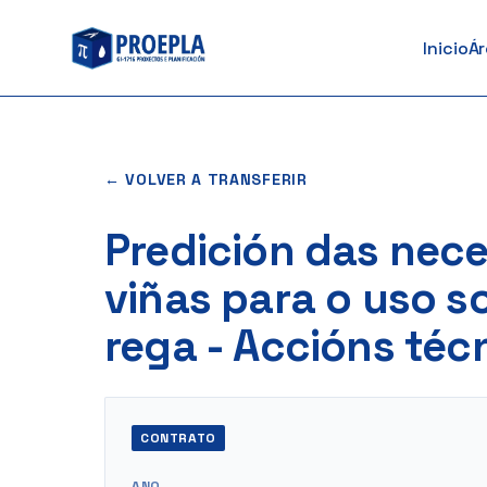
ao
Inicio
Á
contido
← VOLVER A TRANSFERIR
Predición das nec
viñas para o uso s
rega - Accións téc
CONTRATO
ANO