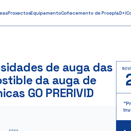
reas
Proxectos
Equipamento
Coñecemento de Proepla
D+I
C
esidades de auga das
NOV
ostible da auga de
nicas GO PRERIVID
"P
Inv
ÁREA