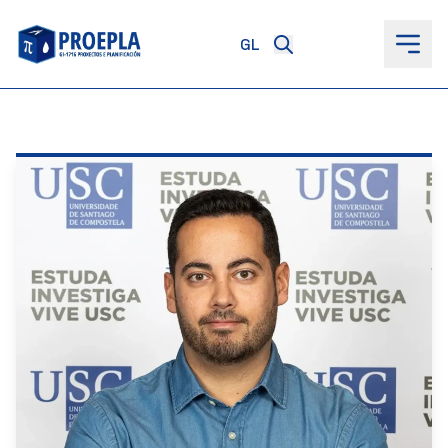
ao
contido