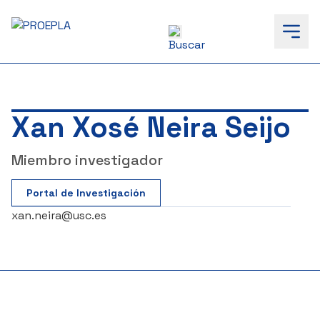
to
content
Xan Xosé Neira Seijo
Miembro investigador
Portal de Investigación
xan.neira@usc.es