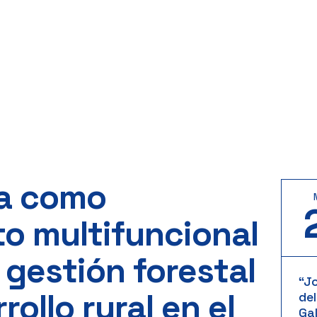
na como
o multifuncional
 gestión forestal
“J
rollo rural en el
del
Gal