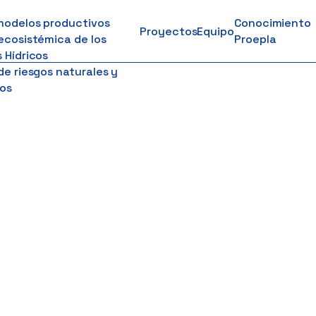
modelos productivos
Conocimiento
Proyectos
Equipo
ecosistémica de los
Proepla
 Hídricos
de riesgos naturales y
os