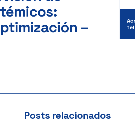
stémicos:
Ac
ptimización –
te
Posts relacionados