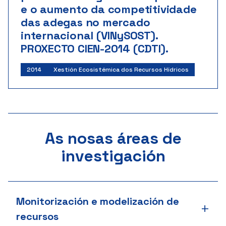
e o aumento da competitividade
das adegas no mercado
internacional (VINySOST).
PROXECTO CIEN-2014 (CDTI).
Investigador principal:
Javier Jose Cancela Barrio
2014
Xestión Ecosistémica dos Recursos Hídricos
Centro para o Desenvolvemento Tecnolóxico
Industrial
Inicio: 8/2014 | Fin: 7/2018
Importe: 130.000 €
As nosas áreas de
investigación
Monitorización e modelización de
+
recursos