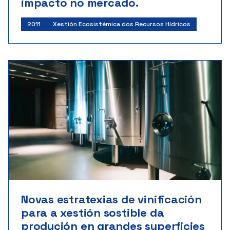
impacto no mercado.
Investigador principal:
Javier Jose Cancela Barrio
2011
Xestión Ecosistémica dos Recursos Hídricos
Instituto Nacional de Investigación e Tecnoloxía
Agraria e Alimentaria
Inicio: 11/2011 | Fin: 12/2014
Importe: 70.008 €
Novas estratexias de vinificación
para a xestión sostible da
produción en grandes superficies