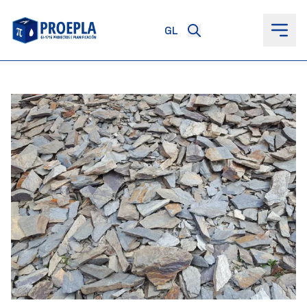
ao
contido