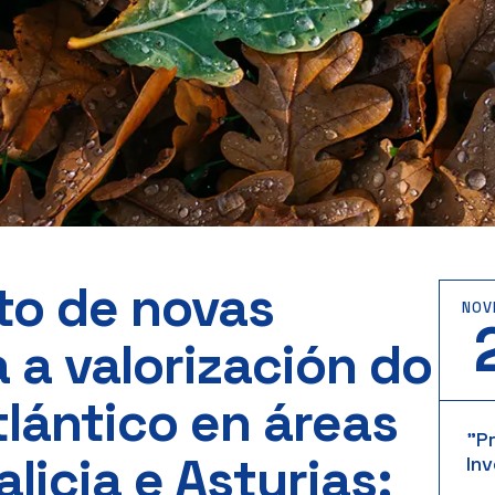
o de novas
NOV
 a valorización do
lántico en áreas
"P
licia e Asturias:
Inv