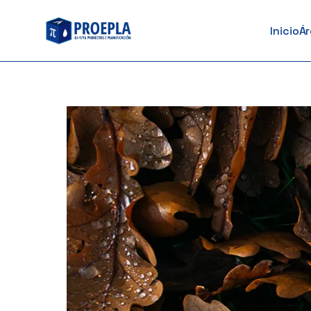
ao
Inicio
Á
contido