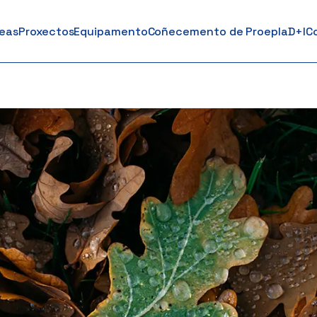
reas
Proxectos
Equipamento
Coñecemento de Proepla
D+I
C