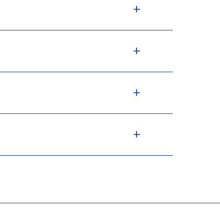
+
+
+
+