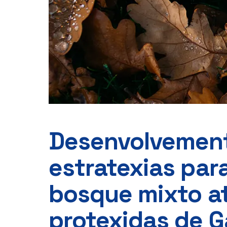
Desenvolvement
estratexias para
bosque mixto at
protexidas de Ga