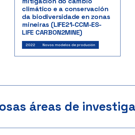
mitigación do cambio
climático e a conservación
da biodiversidade en zonas
mineiras (LIFE21-CCM-ES-
LIFE CARBON2MINE)
Investigadores:
Manuel Francisco Marey
2022
Novos modelos de produción
Pérez
LIFE 2021 – Comisión Europea
Inicio: 02/2022 | Fin: 12/2028
Importe: 177.986 €
osas áreas de investig