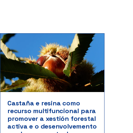
Castaña e resina como
recurso multifuncional para
promover a xestión forestal
activa e o desenvolvemento