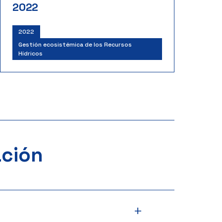
2022
2022
Gestión ecosistémica de los Recursos
Hídricos
ación
+