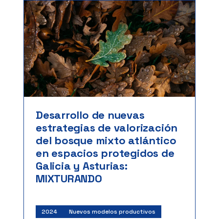
Desarrollo de nuevas
estrategias de valorización
del bosque mixto atlántico
en espacios protegidos de
Galicia y Asturias:
MIXTURANDO
2024
Nuevos modelos productivos