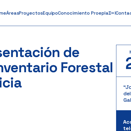
me
Áreas
Proyectos
Equipo
Conocimiento Proepla
D+I
Conta
sentación de
nventario Forestal
icia
“J
del
Gal
Ac
te