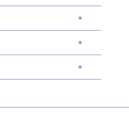
+
+
+