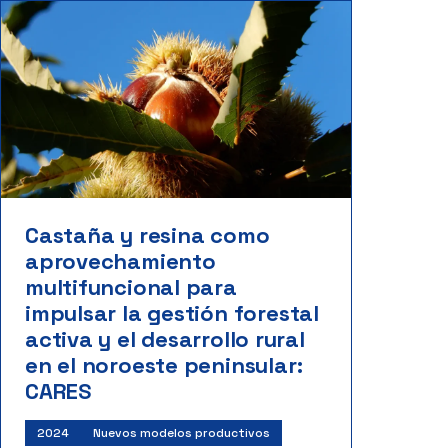
Castaña y resina como
aprovechamiento
multifuncional para
impulsar la gestión forestal
activa y el desarrollo rural
en el noroeste peninsular:
CARES
2024
Nuevos modelos productivos