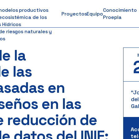
modelos productivos
Conocimiento
Proyectos
Equipo
ecosistémica de los
Proepla
 Hídricos
de riesgos naturales y
os
e la
e las
asadas en
“J
seños en las
del
Gal
e reducción de
Ac
e datos del INIF:
te