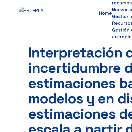
recursos
to
Nuevos 
Home
content
Gestión 
Recursos
Gestión 
antrópic
Interpretación d
incertidumbre d
estimaciones b
modelos y en di
estimaciones d
escala a partir d