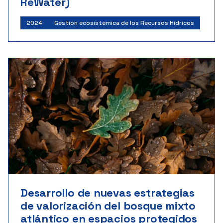
ReWater)
2024
Gestión ecosistémica de los Recursos Hídricos
Desarrollo de nuevas estrategias
de valorización del bosque mixto
atlántico en espacios protegidos