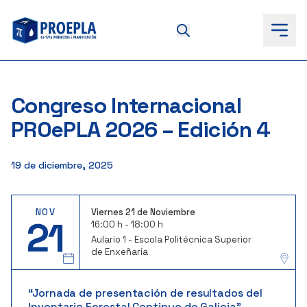
to
content
Congreso Internacional
PROePLA 2026 – Edición 4
19 de diciembre, 2025
NOV
Viernes 21 de Noviembre
21
16:00 h - 18:00 h
Aulario 1 - Escola Politécnica Superior
de Enxeñaría
“Jornada de presentación de resultados del
Inventario Forestal Continuo de Galicia”