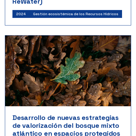
ReWater)
2024
Gestión ecosistémica de los Recursos Hídricos
Desarrollo de nuevas estrategias
de valorización del bosque mixto
atlántico en espacios protegidos