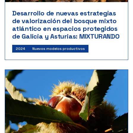
Desarrollo de nuevas estrategias
de valorización del bosque mixto
atlántico en espacios protegidos
de Galicia y Asturias: MIXTURANDO
2024
Nuevos modelos productivos